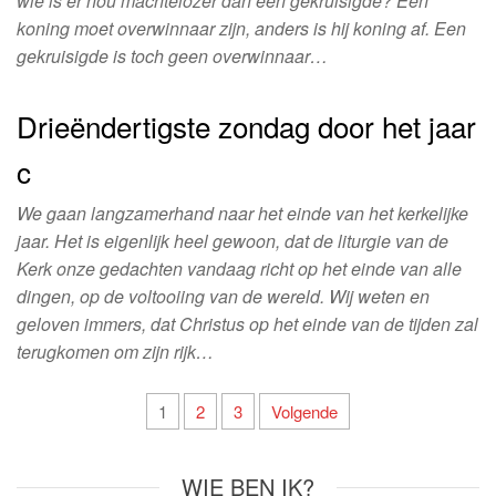
wie is er nou machtelozer dan een gekruisigde? Een
koning moet overwinnaar zijn, anders is hij koning af. Een
gekruisigde is toch geen overwinnaar…
Drieëndertigste zondag door het jaar
c
We gaan langzamerhand naar het einde van het kerkelijke
jaar. Het is eigenlijk heel gewoon, dat de liturgie van de
Kerk onze gedachten vandaag richt op het einde van alle
dingen, op de voltooiing van de wereld. Wij weten en
geloven immers, dat Christus op het einde van de tijden zal
terugkomen om zijn rijk…
Berichtnavigatie
1
2
3
Volgende
WIE BEN IK?