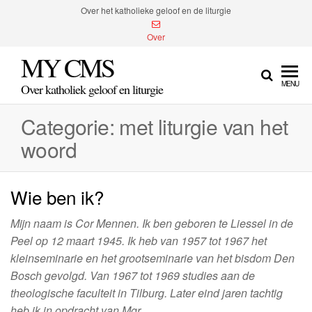
Spring
Over het katholieke geloof en de liturgie
naar
Over
de
MY CMS
inhoud
MENU
Over katholiek geloof en liturgie
Categorie:
met liturgie van het
woord
Wie ben ik?
Mijn naam is Cor Mennen. Ik ben geboren te Liessel in de
Peel op 12 maart 1945. Ik heb van 1957 tot 1967 het
kleinseminarie en het grootseminarie van het bisdom Den
Bosch gevolgd. Van 1967 tot 1969 studies aan de
theologische faculteit in Tilburg. Later eind jaren tachtig
heb ik in opdracht van Mgr.…