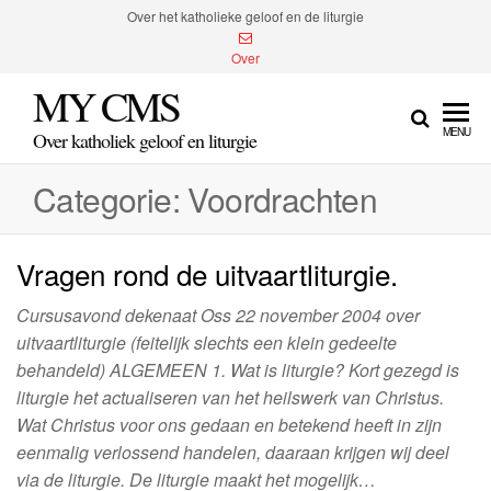
Spring
Over het katholieke geloof en de liturgie
naar
Over
de
MY CMS
inhoud
MENU
Over katholiek geloof en liturgie
Categorie:
Voordrachten
Vragen rond de uitvaartliturgie.
Cursusavond dekenaat Oss 22 november 2004 over
uitvaartliturgie (feitelijk slechts een klein gedeelte
behandeld) ALGEMEEN 1. Wat is liturgie? Kort gezegd is
liturgie het actualiseren van het heilswerk van Christus.
Wat Christus voor ons gedaan en betekend heeft in zijn
eenmalig verlossend handelen, daaraan krijgen wij deel
via de liturgie. De liturgie maakt het mogelijk…