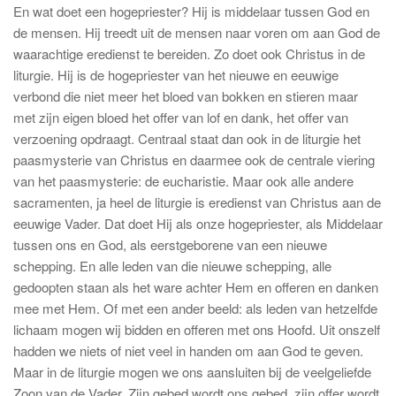
En wat doet een hogepriester? Hij is middelaar tussen God en
de mensen. Hij treedt uit de mensen naar voren om aan God de
waarachtige eredienst te bereiden. Zo doet ook Christus in de
liturgie. Hij is de hogepriester van het nieuwe en eeuwige
verbond die niet meer het bloed van bokken en stieren maar
met zijn eigen bloed het offer van lof en dank, het offer van
verzoening opdraagt. Centraal staat dan ook in de liturgie het
paasmysterie van Christus en daarmee ook de centrale viering
van het paasmysterie: de eucharistie. Maar ook alle andere
sacramenten, ja heel de liturgie is eredienst van Christus aan de
eeuwige Vader. Dat doet Hij als onze hogepriester, als Middelaar
tussen ons en God, als eerstgeborene van een nieuwe
schepping. En alle leden van die nieuwe schepping, alle
gedoopten staan als het ware achter Hem en offeren en danken
mee met Hem. Of met een ander beeld: als leden van hetzelfde
lichaam mogen wij bidden en offeren met ons Hoofd. Uit onszelf
hadden we niets of niet veel in handen om aan God te geven.
Maar in de liturgie mogen we ons aansluiten bij de veelgeliefde
Zoon van de Vader. Zijn gebed wordt ons gebed, zijn offer wordt