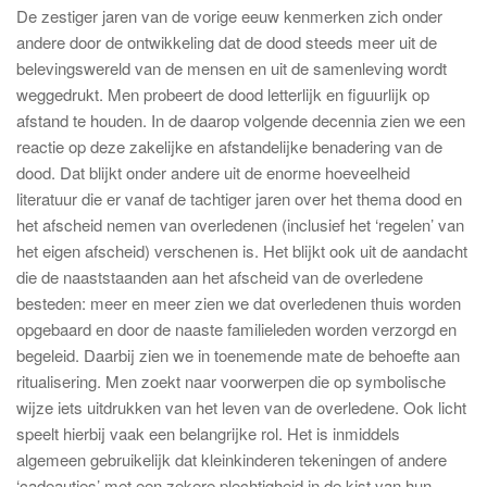
De zestiger jaren van de vorige eeuw kenmerken zich onder
andere door de ontwikkeling dat de dood steeds meer uit de
belevingswereld van de mensen en uit de samenleving wordt
weggedrukt. Men probeert de dood letterlijk en figuurlijk op
afstand te houden. In de daarop volgende decennia zien we een
reactie op deze zakelijke en afstandelijke benadering van de
dood. Dat blijkt onder andere uit de enorme hoeveelheid
literatuur die er vanaf de tachtiger jaren over het thema dood en
het afscheid nemen van overledenen (inclusief het ‘regelen’ van
het eigen afscheid) verschenen is. Het blijkt ook uit de aandacht
die de naaststaanden aan het afscheid van de overledene
besteden: meer en meer zien we dat overledenen thuis worden
opgebaard en door de naaste familieleden worden verzorgd en
begeleid. Daarbij zien we in toenemende mate de behoefte aan
ritualisering. Men zoekt naar voorwerpen die op symbolische
wijze iets uitdrukken van het leven van de overledene. Ook licht
speelt hierbij vaak een belangrijke rol. Het is inmiddels
algemeen gebruikelijk dat kleinkinderen tekeningen of andere
‘cadeautjes’ met een zekere plechtigheid in de kist van hun