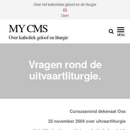
Spring
Over het katholieke geloof en de liturgie
naar
Over
de
MY CMS
inhoud
MENU
Over katholiek geloof en liturgie
Vragen rond de
uitvaartliturgie.
Cursusavond dekenaat Oss
22 november 2004 over uitvaartliturgie