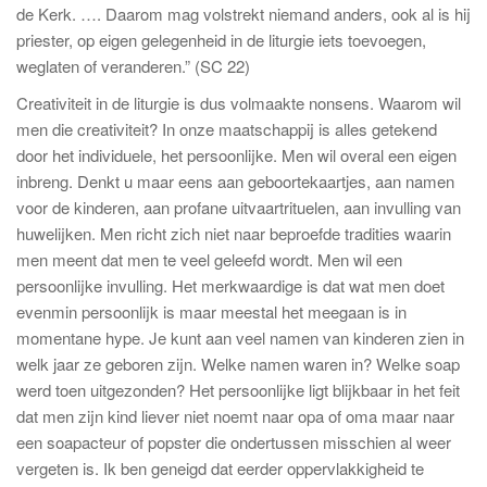
de Kerk. …. Daarom mag volstrekt niemand anders, ook al is hij
priester, op eigen gelegenheid in de liturgie iets toevoegen,
weglaten of veranderen.” (SC 22)
Creativiteit in de liturgie is dus volmaakte nonsens. Waarom wil
men die creativiteit? In onze maatschappij is alles getekend
door het individuele, het persoonlijke. Men wil overal een eigen
inbreng. Denkt u maar eens aan geboortekaartjes, aan namen
voor de kinderen, aan profane uitvaartrituelen, aan invulling van
huwelijken. Men richt zich niet naar beproefde tradities waarin
men meent dat men te veel geleefd wordt. Men wil een
persoonlijke invulling. Het merkwaardige is dat wat men doet
evenmin persoonlijk is maar meestal het meegaan is in
momentane hype. Je kunt aan veel namen van kinderen zien in
welk jaar ze geboren zijn. Welke namen waren in? Welke soap
werd toen uitgezonden? Het persoonlijke ligt blijkbaar in het feit
dat men zijn kind liever niet noemt naar opa of oma maar naar
een soapacteur of popster die ondertussen misschien al weer
vergeten is. Ik ben geneigd dat eerder oppervlakkigheid te