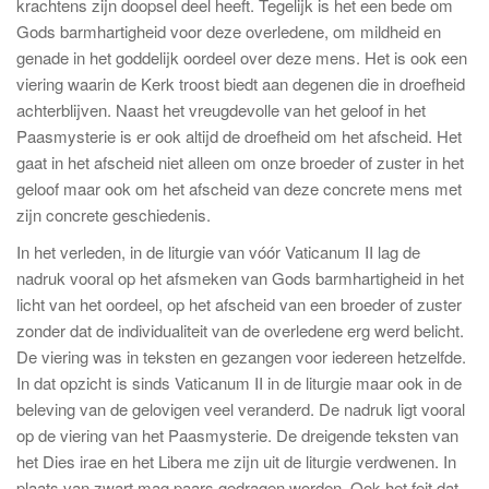
krachtens zijn doopsel deel heeft. Tegelijk is het een bede om
Gods barmhartigheid voor deze overledene, om mildheid en
genade in het goddelijk oordeel over deze mens. Het is ook een
viering waarin de Kerk troost biedt aan degenen die in droefheid
achterblijven. Naast het vreugdevolle van het geloof in het
Paasmysterie is er ook altijd de droefheid om het afscheid. Het
gaat in het afscheid niet alleen om onze broeder of zuster in het
geloof maar ook om het afscheid van deze concrete mens met
zijn concrete geschiedenis.
In het verleden, in de liturgie van vóór Vaticanum II lag de
nadruk vooral op het afsmeken van Gods barmhartigheid in het
licht van het oordeel, op het afscheid van een broeder of zuster
zonder dat de individualiteit van de overledene erg werd belicht.
De viering was in teksten en gezangen voor iedereen hetzelfde.
In dat opzicht is sinds Vaticanum II in de liturgie maar ook in de
beleving van de gelovigen veel veranderd. De nadruk ligt vooral
op de viering van het Paasmysterie. De dreigende teksten van
het Dies irae en het Libera me zijn uit de liturgie verdwenen. In
plaats van zwart mag paars gedragen worden. Ook het feit dat