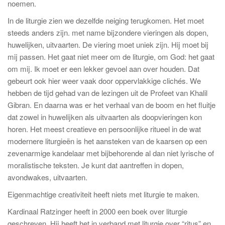
noemen.
In de liturgie zien we dezelfde neiging terugkomen. Het moet
steeds anders zijn. met name bijzondere vieringen als dopen,
huwelijken, uitvaarten. De viering moet uniek zijn. Hij moet bij
mij passen. Het gaat niet meer om de liturgie, om God: het gaat
om mij. Ik moet er een lekker gevoel aan over houden. Dat
gebeurt ook hier weer vaak door oppervlakkige clichés. We
hebben de tijd gehad van de lezingen uit de Profeet van Khalil
Gibran. En daarna was er het verhaal van de boom en het fluitje
dat zowel in huwelijken als uitvaarten als doopvieringen kon
horen. Het meest creatieve en persoonlijke ritueel in de wat
modernere liturgieën is het aansteken van de kaarsen op een
zevenarmige kandelaar met bijbehorende al dan niet lyrische of
moralistische teksten. Je kunt dat aantreffen in dopen,
avondwakes, uitvaarten.
Eigenmachtige creativiteit heeft niets met liturgie te maken.
Kardinaal Ratzinger heeft in 2000 een boek over liturgie
geschreven. Hij heeft het in verband met liturgie over “ritus” en