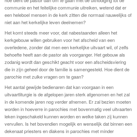
hoe dient de pastor dan om te gaan met de uitnodiging tot de
communie en het feitelijke communie uitreiken, wetend dat er
een heleboel mensen in de kerk zitten die normaal nauwelijks of
niet aan het kerkelijke leven deelnemen?
Het komt steeds meer voor, dat nabestaanden alleen het
kerkgebouw willen gebruiken voor het afscheid van een
overledene, zonder dat men een kerkelijke uitvaart wil, of zelfs
behoefte heeft aan de pastor als voorganger. Het gebouw als
zodanig wordt dan geschikt geacht voor een afscheidsviering
die in zijn geheel door de familie is samengesteld. Hoe dient de
parochie met zulke vragen om te gaan?
Het aantal gewijde bedienaren dat kan voorgaan in een
uitvaartliturgie is de afgelopen jaren sterk afgenomen en het zal
in de komende jaren nog verder afnemen. Er zal bezien moeten
worden in hoeverre in parochies met bovenmatig veel uitvaarten
leken ingeschakeld kunnen worden en welke taken zij kunnen
vervullen. Is het bovendien mogelijk en wenselijk dat binnen een
dekenaat priesters en diakens in parochies met minder