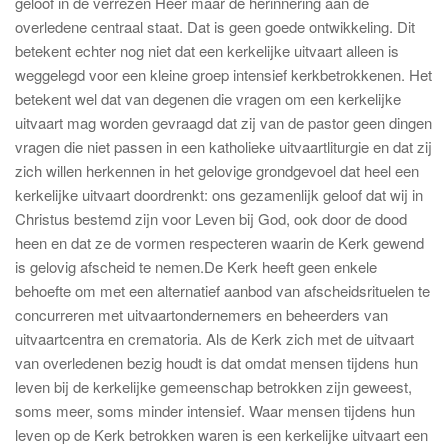
geloof in de verrezen Heer maar de herinnering aan de
overledene centraal staat. Dat is geen goede ontwikkeling. Dit
betekent echter nog niet dat een kerkelijke uitvaart alleen is
weggelegd voor een kleine groep intensief kerkbetrokkenen. Het
betekent wel dat van degenen die vragen om een kerkelijke
uitvaart mag worden gevraagd dat zij van de pastor geen dingen
vragen die niet passen in een katholieke uitvaartliturgie en dat zij
zich willen herkennen in het gelovige grondgevoel dat heel een
kerkelijke uitvaart doordrenkt: ons gezamenlijk geloof dat wij in
Christus bestemd zijn voor Leven bij God, ook door de dood
heen en dat ze de vormen respecteren waarin de Kerk gewend
is gelovig afscheid te nemen.De Kerk heeft geen enkele
behoefte om met een alternatief aanbod van afscheidsrituelen te
concurreren met uitvaartondernemers en beheerders van
uitvaartcentra en crematoria. Als de Kerk zich met de uitvaart
van overledenen bezig houdt is dat omdat mensen tijdens hun
leven bij de kerkelijke gemeenschap betrokken zijn geweest,
soms meer, soms minder intensief. Waar mensen tijdens hun
leven op de Kerk betrokken waren is een kerkelijke uitvaart een