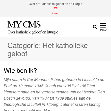
Spring
Over het katholieke geloof en de liturgie
naar
Over
de
MY CMS
inhoud
MENU
Over katholiek geloof en liturgie
Categorie:
Het katholieke
geloof
Wie ben ik?
Mijn naam is Cor Mennen. Ik ben geboren te Liessel in de
Peel op 12 maart 1945. Ik heb van 1957 tot 1967 het
kleinseminarie en het grootseminarie van het bisdom Den
Bosch gevolgd. Van 1967 tot 1969 studies aan de
theologische faculteit in Tilburg. Later eind jaren tachtig
heb ik in opdracht van Mgr.…