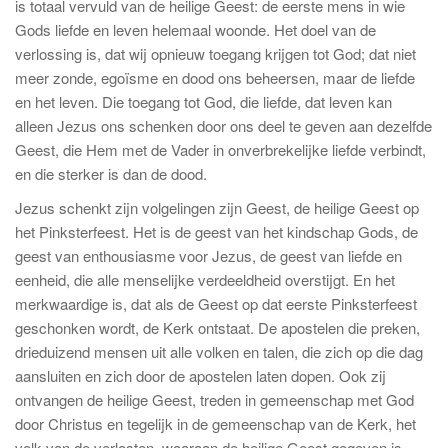
is totaal vervuld van de heilige Geest: de eerste mens in wie
Gods liefde en leven helemaal woonde. Het doel van de
verlossing is, dat wij opnieuw toegang krijgen tot God; dat niet
meer zonde, egoïsme en dood ons beheersen, maar de liefde
en het leven. Die toegang tot God, die liefde, dat leven kan
alleen Jezus ons schenken door ons deel te geven aan dezelfde
Geest, die Hem met de Vader in onverbrekelijke liefde verbindt,
en die sterker is dan de dood.
Jezus schenkt zijn volgelingen zijn Geest, de heilige Geest op
het Pinksterfeest. Het is de geest van het kindschap Gods, de
geest van enthousiasme voor Jezus, de geest van liefde en
eenheid, die alle menselijke verdeeldheid overstijgt. En het
merkwaardige is, dat als de Geest op dat eerste Pinksterfeest
geschonken wordt, de Kerk ontstaat. De apostelen die preken,
drieduizend mensen uit alle volken en talen, die zich op die dag
aansluiten en zich door de apostelen laten dopen. Ook zij
ontvangen de heilige Geest, treden in gemeenschap met God
door Christus en tegelijk in de gemeenschap van de Kerk, het
volk van de verlosten, waaraan de heilige Geest gegeven is.