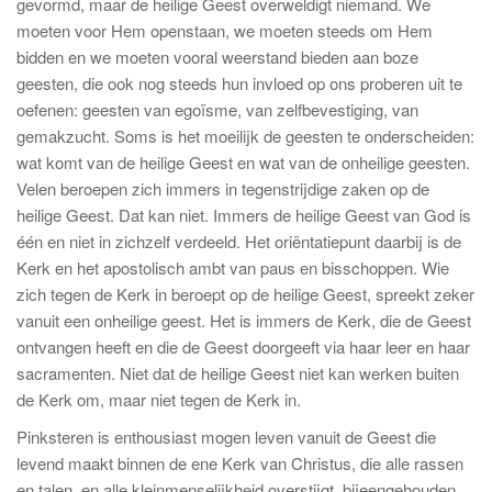
gevormd, maar de heilige Geest overweldigt niemand. We
moeten voor Hem openstaan, we moeten steeds om Hem
bidden en we moeten vooral weerstand bieden aan boze
geesten, die ook nog steeds hun invloed op ons proberen uit te
oefenen: geesten van egoïsme, van zelfbevestiging, van
gemakzucht. Soms is het moeilijk de geesten te onderscheiden:
wat komt van de heilige Geest en wat van de onheilige geesten.
Velen beroepen zich immers in tegenstrijdige zaken op de
heilige Geest. Dat kan niet. Immers de heilige Geest van God is
één en niet in zichzelf verdeeld. Het oriëntatiepunt daarbij is de
Kerk en het apostolisch ambt van paus en bisschoppen. Wie
zich tegen de Kerk in beroept op de heilige Geest, spreekt zeker
vanuit een onheilige geest. Het is immers de Kerk, die de Geest
ontvangen heeft en die de Geest doorgeeft via haar leer en haar
sacramenten. Niet dat de heilige Geest niet kan werken buiten
de Kerk om, maar niet tegen de Kerk in.
Pinksteren is enthousiast mogen leven vanuit de Geest die
levend maakt binnen de ene Kerk van Christus, die alle rassen
en talen, en alle kleinmenselijkheid overstijgt, bijeengehouden