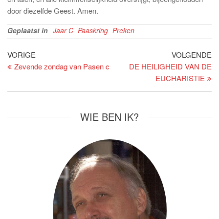
door diezelfde Geest. Amen.
Geplaatst in
Jaar C
Paaskring
Preken
Bericht
Vorig
Vo
VORIGE
VOLGENDE
bericht
be
Zevende zondag van Pasen c
DE HEILIGHEID VAN DE
navigatie
EUCHARISTIE
WIE BEN IK?