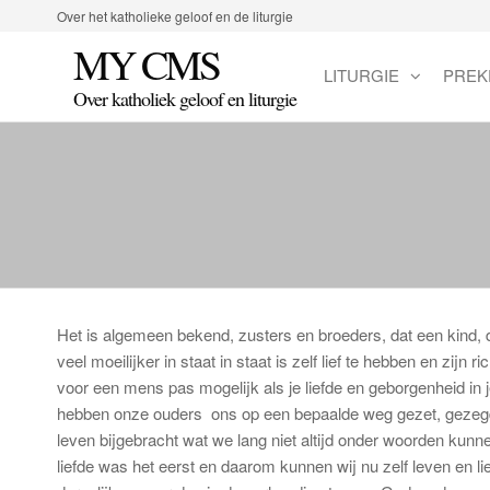
Spring
Over het katholieke geloof en de liturgie
naar
MY CMS
de
LITURGIE
PREK
inhoud
Over katholiek geloof en liturgie
Het is algemeen bekend, zusters en broeders, dat een kind, d
veel moeilijker in staat in staat is zelf lief te hebben en zijn
voor een mens pas mogelijk als je liefde en geborgenheid in je
hebben onze ouders ons op een bepaalde weg gezet, gezegd
leven bijgebracht wat we lang niet altijd onder woorden kun
liefde was het eerst en daarom kunnen wij nu zelf leven en li