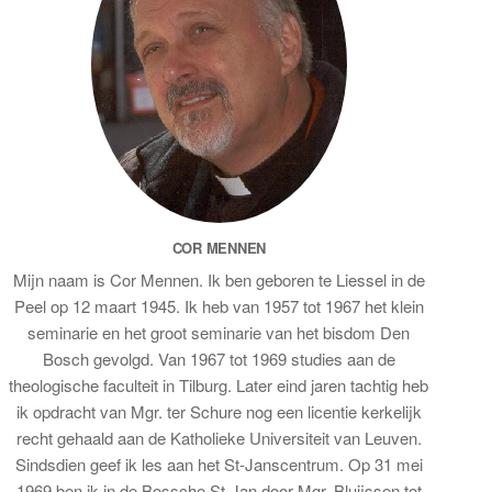
COR MENNEN
Mijn naam is Cor Mennen. Ik ben geboren te Liessel in de
Peel op 12 maart 1945. Ik heb van 1957 tot 1967 het klein
seminarie en het groot seminarie van het bisdom Den
Bosch gevolgd. Van 1967 tot 1969 studies aan de
theologische faculteit in Tilburg. Later eind jaren tachtig heb
ik opdracht van Mgr. ter Schure nog een licentie kerkelijk
recht gehaald aan de Katholieke Universiteit van Leuven.
Sindsdien geef ik les aan het St-Janscentrum. Op 31 mei
1969 ben ik in de Bossche St-Jan door Mgr. Bluijssen tot