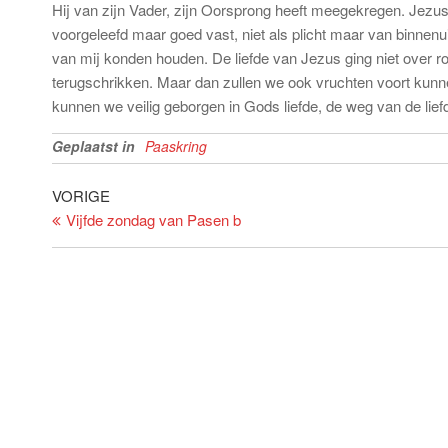
Hij van zijn Vader, zijn Oorsprong heeft meegekregen. Jezus z
voorgeleefd maar goed vast, niet als plicht maar van binnenuit,
van mij konden houden. De liefde van Jezus ging niet over r
terugschrikken. Maar dan zullen we ook vruchten voort kunne
kunnen we veilig geborgen in Gods liefde, de weg van de lie
Geplaatst in
Paaskring
Bericht
Vorig
VORIGE
bericht
Vijfde zondag van Pasen b
navigatie