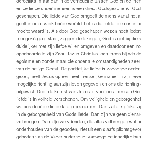
dergelijks, maar dan in de verhouding tussen God en de mens
en de liefde onder mensen is een direct Godsgeschenk. God ho
geschapen. Die liefde van God omgeeft de mens vanaf het alle
geeft in onze vaak harde wereld; het is die liefde, die ons int
moeite waard is. Als door God geschapen wezen heeft iedere 
meegekregen. Maar, zeggen de lezingen, God is niet bij die sc
duidelijker met zijn liefde willen omgeven en daardoor een nog 
openbaarde in zijn Zoon Jezus Christus, een mens bij wie de
egoïsme en zonde maar die onder alle omstandigheden zeer n
van de heilige Geest. De goddelijke liefde is zodoende onde
gezet, heeft Jezus op een heel menselijke manier in zijn leven
mogelijke richting aan zijn leven gegeven en ons die richting 
uitgewist. Door de komst van Jezus is voor ons mensen God
liefde is in volheid verschenen. Om veiligheid en geborgenheid
we ons door die liefde laten meenemen. Dan zal er sprake zi
in de geborgenheid van Gods liefde. Dan zijn we geen diena
volbrengen. Dan zijn we vrienden, die alles volbrengen wat n
onderhouden van de geboden, niet uit een slaafs plichtsgevoe
geboden van de Vader onderhoudt vanwege de innerlijke band d