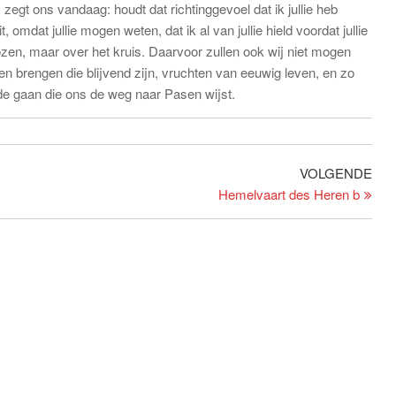
egt ons vandaag: houdt dat richtinggevoel dat ik jullie heb
 omdat jullie mogen weten, dat ik al van jullie hield voordat jullie
ozen, maar over het kruis. Daarvoor zullen ook wij niet mogen
n brengen die blijvend zijn, vruchten van eeuwig leven, en zo
fde gaan die ons de weg naar Pasen wijst.
Vol
VOLGENDE
beri
Hemelvaart des Heren b