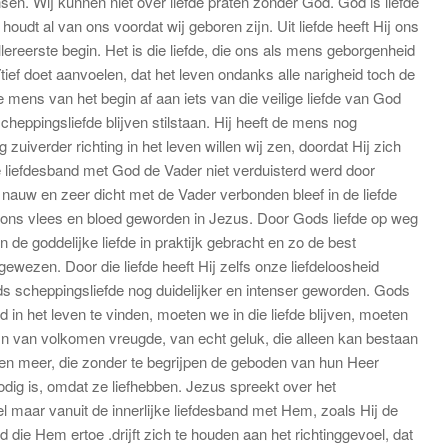
en. Wij kunnen niet over liefde praten zonder God. God is liefde
udt al van ons voordat wij geboren zijn. Uit liefde heeft Hij ons
reerste begin. Het is die liefde, die ons als mens geborgenheid
uïtief doet aanvoelen, dat het leven ondanks alle narigheid toch de
mens van het begin af aan iets van die veilige liefde van God
heppingsliefde blijven stilstaan. Hij heeft de mens nog
zuiverder richting in het leven willen wij zen, doordat Hij zich
 liefdesband met God de Vader niet verduisterd werd door
auw en zeer dicht met de Vader verbonden bleef in de liefde
r ons vlees en bloed geworden in Jezus. Door Gods liefde op weg
 de goddelijke liefde in praktijk gebracht en zo de best
gewezen. Door die liefde heeft Hij zelfs onze liefdeloosheid
s scheppingsliefde nog duidelijker en intenser geworden. Gods
 in het leven te vinden, moeten we in die liefde blijven, moeten
jn van volkomen vreugde, van echt geluk, die alleen kan bestaan
ren meer, die zonder te begrijpen de geboden van hun Heer
odig is, omdat ze liefhebben. Jezus spreekt over het
l maar vanuit de innerlijke liefdesband met Hem, zoals Hij de
ie Hem ertoe .drijft zich te houden aan het richtinggevoel, dat