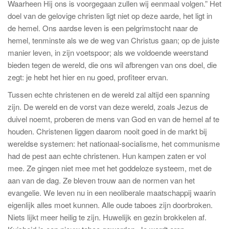
Waarheen Hij ons is voorgegaan zullen wij eenmaal volgen.” Het
doel van de gelovige christen ligt niet op deze aarde, het ligt in
de hemel. Ons aardse leven is een pelgrimstocht naar de
hemel, tenminste als we de weg van Christus gaan; op de juiste
manier leven, in zijn voetspoor; als we voldoende weerstand
bieden tegen de wereld, die ons wil afbrengen van ons doel, die
zegt: je hebt het hier en nu goed, profiteer ervan.
Tussen echte christenen en de wereld zal altijd een spanning
zijn. De wereld en de vorst van deze wereld, zoals Jezus de
duivel noemt, proberen de mens van God en van de hemel af te
houden. Christenen liggen daarom nooit goed in de markt bij
wereldse systemen: het nationaal-socialisme, het communisme
had de pest aan echte christenen. Hun kampen zaten er vol
mee. Ze gingen niet mee met het goddeloze systeem, met de
aan van de dag. Ze bleven trouw aan de normen van het
evangelie. We leven nu in een neoliberale maatschappij waarin
eigenlijk alles moet kunnen. Alle oude taboes zijn doorbroken.
Niets lijkt meer heilig te zijn. Huwelijk en gezin brokkelen af.