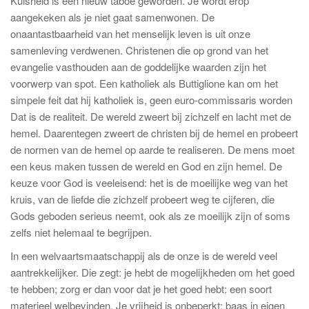
Kuisheid is een nieuw taboe geworden. Je wordt erop
aangekeken als je niet gaat samenwonen. De
onaantastbaarheid van het menselijk leven is uit onze
samenleving verdwenen. Christenen die op grond van het
evangelie vasthouden aan de goddelijke waarden zijn het
voorwerp van spot. Een katholiek als Buttiglione kan om het
simpele feit dat hij katholiek is, geen euro-commissaris worden
Dat is de realiteit. De wereld zweert bij zichzelf en lacht met de
hemel. Daarentegen zweert de christen bij de hemel en probeert
de normen van de hemel op aarde te realiseren. De mens moet
een keus maken tussen de wereld en God en zijn hemel. De
keuze voor God is veeleisend: het is de moeilijke weg van het
kruis, van de liefde die zichzelf probeert weg te cijferen, die
Gods geboden serieus neemt, ook als ze moeilijk zijn of soms
zelfs niet helemaal te begrijpen.
In een welvaartsmaatschappij als de onze is de wereld veel
aantrekkelijker. Die zegt: je hebt de mogelijkheden om het goed
te hebben; zorg er dan voor dat je het goed hebt: een soort
materieel welbevinden. Je vrijheid is onbeperkt: baas in eigen