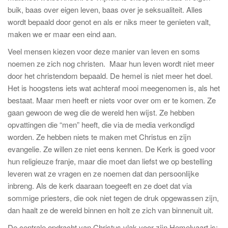
buik, baas over eigen leven, baas over je seksualiteit. Alles
wordt bepaald door genot en als er niks meer te genieten valt,
maken we er maar een eind aan.
Veel mensen kiezen voor deze manier van leven en soms
noemen ze zich nog christen. Maar hun leven wordt niet meer
door het christendom bepaald. De hemel is niet meer het doel.
Het is hoogstens iets wat achteraf mooi meegenomen is, als het
bestaat. Maar men heeft er niets voor over om er te komen. Ze
gaan gewoon de weg die de wereld hen wijst. Ze hebben
opvattingen die “men” heeft, die via de media verkondigd
worden. Ze hebben niets te maken met Christus en zijn
evangelie. Ze willen ze niet eens kennen. De Kerk is goed voor
hun religieuze franje, maar die moet dan liefst we op bestelling
leveren wat ze vragen en ze noemen dat dan persoonlijke
inbreng. Als de kerk daaraan toegeeft en ze doet dat via
sommige priesters, die ook niet tegen de druk opgewassen zijn,
dan haalt ze de wereld binnen en holt ze zich van binnenuit uit.
De centrale opdracht van Christus vlak voor zijn Hemelvaart is: