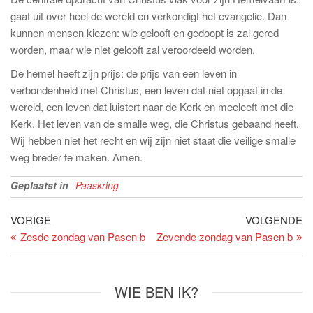
gaat uit over heel de wereld en verkondigt het evangelie. Dan
kunnen mensen kiezen: wie gelooft en gedoopt is zal gered
worden, maar wie niet gelooft zal veroordeeld worden.
De hemel heeft zijn prijs: de prijs van een leven in
verbondenheid met Christus, een leven dat niet opgaat in de
wereld, een leven dat luistert naar de Kerk en meeleeft met die
Kerk. Het leven van de smalle weg, die Christus gebaand heeft.
Wij hebben niet het recht en wij zijn niet staat die veilige smalle
weg breder te maken. Amen.
Geplaatst in
Paaskring
Bericht
Vorig
Vo
VORIGE
VOLGENDE
bericht
be
Zesde zondag van Pasen b
Zevende zondag van Pasen b
navigatie
WIE BEN IK?