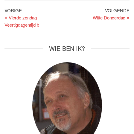
Bericht
Vorig
Vo
VORIGE
VOLGENDE
bericht
be
Vierde zondag
Witte Donderdag
navigatie
Veertigdagentijd b
WIE BEN IK?