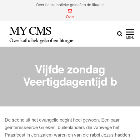
Spring
Over het katholieke geloof en de liturgie
naar
Over
de
MY CMS
inhoud
MENU
Over katholiek geloof en liturgie
Vijfde zondag
Veertigdagentijd b
De scène uit het evangelie begint heel gewoon. Een paar
geïnteresseerde Grieken, buitenlanders die vanwege het
Paasfeest in Jeruzalem waren en van die rabbi Jezus hadden