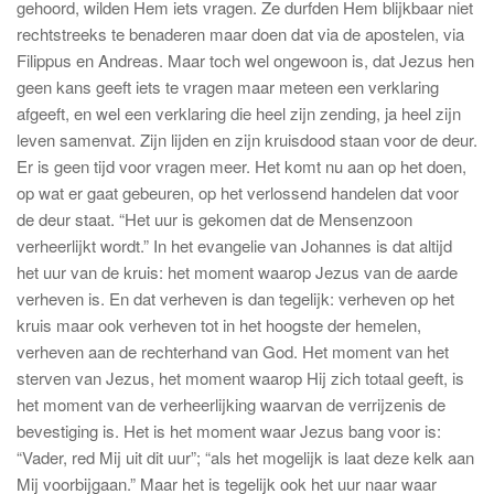
gehoord, wilden Hem iets vragen. Ze durfden Hem blijkbaar niet
rechtstreeks te benaderen maar doen dat via de apostelen, via
Filippus en Andreas. Maar toch wel ongewoon is, dat Jezus hen
geen kans geeft iets te vragen maar meteen een verklaring
afgeeft, en wel een verklaring die heel zijn zending, ja heel zijn
leven samenvat. Zijn lijden en zijn kruisdood staan voor de deur.
Er is geen tijd voor vragen meer. Het komt nu aan op het doen,
op wat er gaat gebeuren, op het verlossend handelen dat voor
de deur staat. “Het uur is gekomen dat de Mensenzoon
verheerlijkt wordt.” In het evangelie van Johannes is dat altijd
het uur van de kruis: het moment waarop Jezus van de aarde
verheven is. En dat verheven is dan tegelijk: verheven op het
kruis maar ook verheven tot in het hoogste der hemelen,
verheven aan de rechterhand van God. Het moment van het
sterven van Jezus, het moment waarop Hij zich totaal geeft, is
het moment van de verheerlijking waarvan de verrijzenis de
bevestiging is. Het is het moment waar Jezus bang voor is:
“Vader, red Mij uit dit uur”; “als het mogelijk is laat deze kelk aan
Mij voorbijgaan.” Maar het is tegelijk ook het uur naar waar