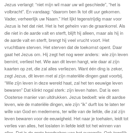
Jezus verlangt: “niet mijn wil maar uw wil geschiede”, “het is
volbracht”. En vandaag: “daarom ben Ik tot dit uur gekomen.
Vader, verheerlijk uw Naam.” Het lijkt tegenstrijdig maar voor
Jezus is het dat niet. Het is het geheim van de graankorrel. Als
die niet in de aarde valt en sterft, blijft hij alleen, maar als hij in
de aarde valt en sterft, brengt hij veel vrucht voort. Het
vruchtbare sterven. Het sterven dat de toekomst opent. Daar
gaat het Jezus om. Hij zegt het nog weer anders: wie zijn leven
bemint, verliest het. Wie aan dit leven hangt, wie daar al zijn
kaarten op zet, die zal alles verliezen. Want één ding is zeker,
zegt Jezus, dit leven met al zijn materiële dingen gaat voorbij.
“Wie zijn leven in deze wereld haat, zal het ten eeuwige leven
bewaren” Dat klinkt nogal sterk: zijn leven haten. Dat is een
Oosterse manier van uitdrukken. Jezus bedoelt: wie dit aardse
leven, wie de materiële dingen, wie zijn “ik” durft los te laten ter
wille van God en medemens, ter wille van de liefde, die zal zijn
leven bewaren voor de eeuwigheid. Het naar je toehalen, leidt tot
verlies van alles, het loslaten in liefde leidt tot het winnen van
alles. Dat is de grote boodschap van het evangelie. Ook tegelijk