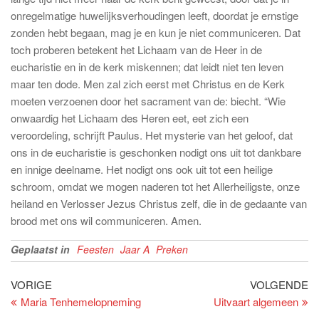
onregelmatige huwelijksverhoudingen leeft, doordat je ernstige
zonden hebt begaan, mag je en kun je niet communiceren. Dat
toch proberen betekent het Lichaam van de Heer in de
eucharistie en in de kerk miskennen; dat leidt niet ten leven
maar ten dode. Men zal zich eerst met Christus en de Kerk
moeten verzoenen door het sacrament van de: biecht. “Wie
onwaardig het Lichaam des Heren eet, eet zich een
veroordeling, schrijft Paulus. Het mysterie van het geloof, dat
ons in de eucharistie is geschonken nodigt ons uit tot dankbare
en innige deelname. Het nodigt ons ook uit tot een heilige
schroom, omdat we mogen naderen tot het Allerheiligste, onze
heiland en Verlosser Jezus Christus zelf, die in de gedaante van
brood met ons wil communiceren. Amen.
Geplaatst in
Feesten
Jaar A
Preken
Bericht
Vorig
Vo
VORIGE
VOLGENDE
bericht
be
Maria Tenhemelopneming
Uitvaart algemeen
navigatie