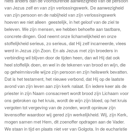
niets anders dan de voortdurende aanwezigheid van de persoon
van Jezus zelf en van zijn verlossingswerk. De aanwezigheid
van zijn persoon en de nabijheid van zijn verlossingswerk
hoeven we niet alleen geestelijk, in het geloof van de ziel te
beleven. We zijn mensen, we hebben behoefte aan tastbare,
concrete dingen. God neemt onze lichamelijkheid en onze
stoffelijkheid serieus, zo serieus, dat Hij zelf incarneerde, vlees
werd in Jezus zijn Zoon. En als Jezus met zijn broeders in
verbinding wil blijven door de tijden heen, dan wil Hij dat ook
heel stoffelijk doen, en wel in de tekenen van brood en wijn, die
op geheimnisvolle wijze zijn persoon en zijn heilswerk bevatten.
Dat is het testament, het nieuwe verbond, dat Hij op de laatste
avond van zijn leven aan zijn kerk nalaat. En iedere keer als de
priester in zijn Naam consacreert wordt brood zijn Lichaam voor
ons gebroken op het kruis, wordt de wijn zijn bloed, op het kruis
vergoten tot vergeving van de zonden, wordt opnieuw zijn
levensoffer waardoor wij gered zijn werkelijkheid. Wij, zijn Kerk,
mogen samen met Hem, dit zoenoffer opdragen aan de Vader.
We staan in tijd en plaats niet ver van Golgota. In de eucharistie