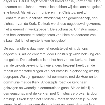
dagelijks. Paulus zegt: omdat het brood een is, vormen wij allen
tezamen een Lichaam, want allen hebben wij deel aan het geloof
ene brood. Als wij communiceren met Christus, met zijn
Lichaam in de eucharistie, worden wij één gemeenschap, een
Lichaam van de Kerk. De kerk wordt dus opgebouwd; gevormd,
niet allereerst in werkgroepen. De eucharistie, Christus maakt
ons heel concreet tot tafelgenoten van Hem en daardoor van
elkaar. Dat is het mysterie van het geloof.
De eucharistie is daarmee het grootste geheim, dat ons
gegeven is, als de concrete, door Christus gewilde beleving van
het geloof. De eucharistie is zo het hart van de kerk, het hart
van de geloofsbeleving. En wie anders beweert heeft van de
meest elementaire dingen van het katholieke geloof nog weinig
begrepen. We zijn geroepen tot communie met de Heer en tot
communie met de Kerk. Anderzijds roept de kerk haar
gelovigen op waardig te communie te gaan. Als de feitelijke
gemeenschap met de kerk en met Christus verbroken is door
ernstige zaken tegen het christelijk moraal: door dat je bv een
lange tijd niet meer naar de kerk bent geweest, door dat je in