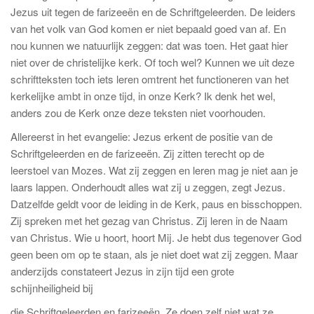
Jezus uit tegen de farizeeën en de Schriftgeleerden. De leiders
van het volk van God komen er niet bepaald goed van af. En
nou kunnen we natuurlijk zeggen: dat was toen. Het gaat hier
niet over de christelijke kerk. Of toch wel? Kunnen we uit deze
schriftteksten toch iets leren omtrent het functioneren van het
kerkelijke ambt in onze tijd, in onze Kerk? Ik denk het wel,
anders zou de Kerk onze deze teksten niet voorhouden.
Allereerst in het evangelie: Jezus erkent de positie van de
Schriftgeleerden en de farizeeën. Zij zitten terecht op de
leerstoel van Mozes. Wat zij zeggen en leren mag je niet aan je
laars lappen. Onderhoudt alles wat zij u zeggen, zegt Jezus.
Datzelfde geldt voor de leiding in de Kerk, paus en bisschoppen.
Zij spreken met het gezag van Christus. Zij leren in de Naam
van Christus. Wie u hoort, hoort Mij. Je hebt dus tegenover God
geen been om op te staan, als je niet doet wat zij zeggen. Maar
anderzijds constateert Jezus in zijn tijd een grote
schijnheiligheid bij
die Schriftgeleerden en farizeeën. Ze doen zelf niet wat ze