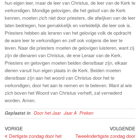
hun eigen leer, maar de leer van Christus, de leer van de Kerk te
verkondigen. Mondige gelovigen, die het geloof van de Kerk
kennen, moeten zich niet door priesters, die afwijken van de leer
laten bedriegen, hoe gemakkelijk en verleidelijk die leer ook is.
Priesters hebben als leraren van het gelovige volk de opdracht
de ware leer te verkondigen en zelf ook volgens die leer te
leven. Naar die priesters moeten de gelovigen luisteren, want zij
zijn de dienaren van Christus, de ene Leraar van de Kerk.
Priesters en gelovigen moeten beiden dienstbaar zijn, elkaar
dienen vanuit hun eigen plaats in de Kerk. Beiden moeten
dienstbaar zijn aan het woord van Christus door het te
verkondigen, door het aan te nemen en te beleven. Want al wie
zich boven het Woord van Christus verheft, zal vernederd
worden. Amen.
Geplaatst in
Door het Jaar
Jaar A
Preken
Bericht
Vorig
Vo
VORIGE
VOLGENDE
bericht
be
Dertigste zondag door het
Tweeëndertigste zondag door
navigatie