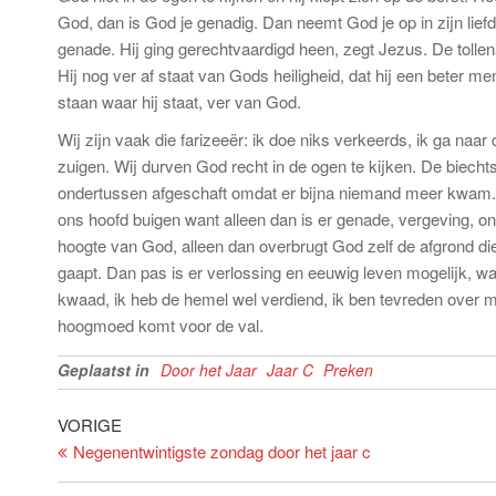
God, dan is God je genadig. Dan neemt God je op in zijn liefde
genade. Hij ging gerechtvaardigd heen, zegt Jezus. De tollena
Hij nog ver af staat van Gods heiligheid, dat hij een beter men
staan waar hij staat, ver van God.
Wij zijn vaak die farizeeër: ik doe niks verkeerds, ik ga naa
zuigen. Wij durven God recht in de ogen te kijken. De biecht
ondertussen afgeschaft omdat er bijna niemand meer kwam.
ons hoofd buigen want alleen dan is er genade, vergeving, o
hoogte van God, alleen dan overbrugt God zelf de afgrond d
gaapt. Dan pas is er verlossing en eeuwig leven mogelijk, w
kwaad, ik heb de hemel wel verdiend, ik ben tevreden over me
hoogmoed komt voor de val.
Geplaatst in
Door het Jaar
Jaar C
Preken
Bericht
Vorig
VORIGE
bericht
Negenentwintigste zondag door het jaar c
navigatie