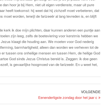
 dan hoor je bij Hem, niet uit eigen verdienste, maar uit pure
ar heeft toekomst: hij weet dat hij zichzelf moet verbeteren, dat
s moet worden, terwijl de farizeeër al lang tevreden is, en blijft
r de kerk ik doe mijn plichten, daar kunnen anderen een puntje aan
stoelen zijn leeg, zelfs de boeteviering voor kerstmis hebben we
 Jezus klaagt die houding aan. We moeten voor God nederig
ntferming, barmhartigheid; alleen dan worden we verheven tot de
ie er tussen ons onheilige mensen en tussen Hem, de heilige God
aartoe God sinds Jezus Christus bereid is. Zeggen: ik doe geen
zelf, is gevaarlijke hoogmoed van de farizeeër. En u weet het,
Vol
VOLGENDE
beri
Eenendertigste zondag door het jaar c