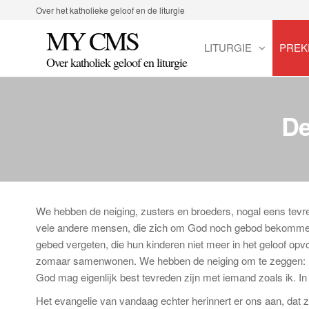
Spring
Over het katholieke geloof en de liturgie
naar
MY CMS
de
LITURGIE
PREK
inhoud
Over katholiek geloof en liturgie
De
We hebben de neiging, zusters en broeders, nogal eens tevr
vele andere mensen, die zich om God noch gebod bekommeren
gebed vergeten, die hun kinderen niet meer in het geloof opvo
zomaar samenwonen. We hebben de neiging om te zeggen: in v
God mag eigenlijk best tevreden zijn met iemand zoals ik. In h
Het evangelie van vandaag echter herinnert er ons aan, dat z