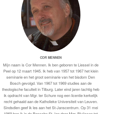
COR MENNEN
Mijn naam is Cor Mennen. Ik ben geboren te Liessel in de
Peel op 12 maart 1945. Ik heb van 1957 tot 1967 het klein
seminarie en het groot seminarie van het bisdom Den
Bosch gevolgd. Van 1967 tot 1969 studies aan de
theologische faculteit in Tilburg. Later eind jaren tachtig heb
ik opdracht van Mgr. ter Schure nog een licentie kerkelijk
recht gehaald aan de Katholieke Universiteit van Leuven.
Sindsdien geef ik les aan het St-Janscentrum. Op 31 mei
1969 ben ik in de Bossche St-Jan door Mgr. Bluijssen tot