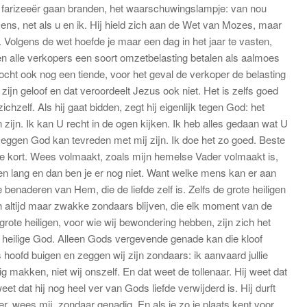
e farizeeër gaan branden, het waarschuwingslampje: van nou
ens, net als u en ik. Hij hield zich aan de Wet van Mozes, maar
. Volgens de wet hoefde je maar een dag in het jaar te vasten,
n alle verkopers een soort omzetbelasting betalen als aalmoes
kocht ook nog een tiende, voor het geval de verkoper de belasting
ijn geloof en dat veroordeelt Jezus ook niet. Het is zelfs goed
ichzelf. Als hij gaat bidden, zegt hij eigenlijk tegen God: het
 zijn. Ik kan U recht in de ogen kijken. Ik heb alles gedaan wat U
, zeggen God kan tevreden met mij zijn. Ik doe het zo goed. Beste
 te kort. Wees volmaakt, zoals mijn hemelse Vader volmaakt is,
en lang en dan ben je er nog niet. Want welke mens kan er aan
e benaderen van Hem, die de liefde zelf is. Zelfs de grote heiligen
och altijd maar zwakke zondaars blijven, die elk moment van de
 grote heiligen, voor wie wij bewondering hebben, zijn zich het
e heilige God. Alleen Gods vergevende genade kan die kloof
 hoofd buigen en zeggen wij zijn zondaars: ik aanvaard jullie
ig makken, niet wij onszelf. En dat weet de tollenaar. Hij weet dat
et dat hij nog heel ver van Gods liefde verwijderd is. Hij durft
eer, wees mij, zondaar genadig. En als je zo je plaats kent voor