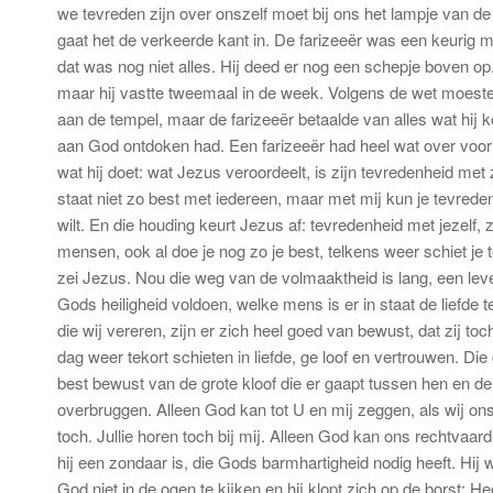
we tevreden zijn over onszelf moet bij ons het lampje van d
gaat het de verkeerde kant in. De farizeeër was een keurig m
dat was nog niet alles. Hij deed er nog een schepje boven op
maar hij vastte tweemaal in de week. Volgens de wet moeste
aan de tempel, maar de farizeeër betaalde van alles wat hij 
aan God ontdoken had. Een farizeeër had heel wat over voor z
wat hij doet: wat Jezus veroordeelt, is zijn tevredenheid met z
staat niet zo best met iedereen, maar met mij kun je tevreden
wilt. En die houding keurt Jezus af: tevredenheid met jezelf
mensen, ook al doe je nog zo je best, telkens weer schiet je
zei Jezus. Nou die weg van de volmaaktheid is lang, een lev
Gods heiligheid voldoen, welke mens is er in staat de liefde t
die wij vereren, zijn er zich heel goed van bewust, dat zij t
dag weer tekort schieten in liefde, ge loof en vertrouwen. Die
best bewust van de grote kloof die er gaapt tussen hen en d
overbruggen. Alleen God kan tot U en mij zeggen, als wij ons
toch. Jullie horen toch bij mij. Alleen God kan ons rechtvaard
hij een zondaar is, die Gods barmhartigheid nodig heeft. Hij we
God niet in de ogen te kijken en hij klopt zich op de borst: H