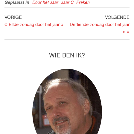
Geplaatst in
Door het Jaar
Jaar C
Preken
Bericht
Vorig
Vo
VORIGE
VOLGENDE
bericht
be
Elfde zondag door het jaar c
Dertiende zondag door het jaar
navigatie
c
WIE BEN IK?