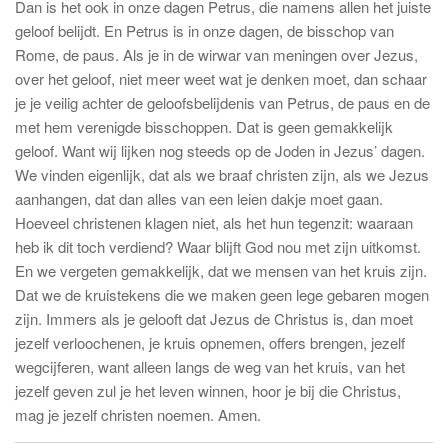
Dan is het ook in onze dagen Petrus, die namens allen het juiste
geloof belijdt. En Petrus is in onze dagen, de bisschop van
Rome, de paus. Als je in de wirwar van meningen over Jezus,
over het geloof, niet meer weet wat je denken moet, dan schaar
je je veilig achter de geloofsbelijdenis van Petrus, de paus en de
met hem verenigde bisschoppen. Dat is geen gemakkelijk
geloof. Want wij lijken nog steeds op de Joden in Jezus’ dagen.
We vinden eigenlijk, dat als we braaf christen zijn, als we Jezus
aanhangen, dat dan alles van een leien dakje moet gaan.
Hoeveel christenen klagen niet, als het hun tegenzit: waaraan
heb ik dit toch verdiend? Waar blijft God nou met zijn uitkomst.
En we vergeten gemakkelijk, dat we mensen van het kruis zijn.
Dat we de kruistekens die we maken geen lege gebaren mogen
zijn. Immers als je gelooft dat Jezus de Christus is, dan moet
jezelf verloochenen, je kruis opnemen, offers brengen, jezelf
wegcijferen, want alleen langs de weg van het kruis, van het
jezelf geven zul je het leven winnen, hoor je bij die Christus,
mag je jezelf christen noemen. Amen.