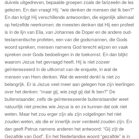
duivels uitgedreven, bepaalde groepen zoals de farizeeën de les
gelezen. En dan vraagt Hij: “wie denken de mensen dat Ik ben?”
En dan krijgt Hij verschillende antwoorden, die eigenlijk allemaal
op hetzelfde neerkomen: de meesten denken dat Hij een profeet
is in de lijn van Elia, van Johannes de Doper en de andere oud-
testamentische profeten, een van die godsmannen, die Gods
woord spreken, mensen namens God terecht wijzen en vaak
spreken over Gods bedoelingen in de toekomst. En dan blijkt
waarom Jezus het gevraagd heeft. Hij is niet zozeer
geïnteresseerd in de uitkomst van de enquete, in wat de
mensen van Hem denken. Wat de wereld denkt is niet zo
belangrijk. Er is Jezus veel meer aan gelegen hoe zijn leerlingen
over het denken: “maar gij, wie zegt gij dat Ik ben?” De
buitenstaander, zelfs de geïnteresseerde buitenstaander weet
natuurlijk niet precies wie Jezus is en ze kunnen dat ook niet
weten. Maar het zou erger zijn als zijn volgelingen het niet
zouden weten, als die er innerlijk over verdeeld zouden zijn. En
dan geeft Petrus namens anderen het antwoord: “Gij zijt de
Gezalfde van God”. En het Nederlandse woord “gezalfde” is in