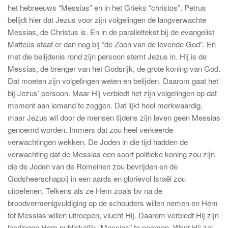
het hebreeuws “Messias” en in het Grieks “christos”. Petrus
belijdt hier dat Jezus voor zijn volgelingen de langverwachte
Messias, de Christus is. En in de paralleltekst bij de evangelist
Matteüs staat er dan nog bij “de Zoon van de levende God”. En
met die belijdenis rond zijn persoon stemt Jezus in. Hij is de
Messias, de brenger van het Godsrijk, de grote koning van God.
Dat moeten zijn volgelingen weten en belijden. Daarom gaat het
bij Jezus’ persoon. Maar Hij verbiedt het zijn volgelingen op dat
moment aan iemand te zeggen. Dat lijkt heel merkwaardig,
maar Jezus wil door de mensen tijdens zijn leven geen Messias
genoemd worden. Immers dat zou heel verkeerde
verwachtingen wekken. De Joden in die tijd hadden de
verwachting dat de Messias een soort politieke koning zou zijn,
die de Joden van de Romeinen zou bevrijden en de
Godsheerschappij in een aards en glorievol Israël zou
uitoefenen. Telkens als ze Hem zoals bv na de
broodvermenigvuldiging op de schouders willen nemen en Hem
tot Messias willen uitroepen, vlucht Hij. Daarom verbiedt Hij zijn
leerlingen Hem publiekelijk “Messias” te noemen. Want Hij zal