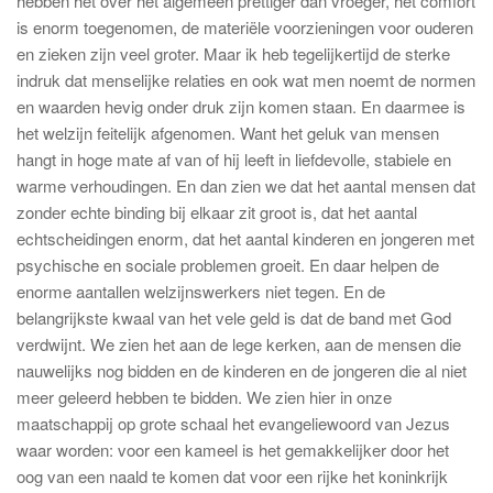
hebben het over het algemeen prettiger dan vroeger, het comfort
is enorm toegenomen, de materiële voorzieningen voor ouderen
en zieken zijn veel groter. Maar ik heb tegelijkertijd de sterke
indruk dat menselijke relaties en ook wat men noemt de normen
en waarden hevig onder druk zijn komen staan. En daarmee is
het welzijn feitelijk afgenomen. Want het geluk van mensen
hangt in hoge mate af van of hij leeft in liefdevolle, stabiele en
warme verhoudingen. En dan zien we dat het aantal mensen dat
zonder echte binding bij elkaar zit groot is, dat het aantal
echtscheidingen enorm, dat het aantal kinderen en jongeren met
psychische en sociale problemen groeit. En daar helpen de
enorme aantallen welzijnswerkers niet tegen. En de
belangrijkste kwaal van het vele geld is dat de band met God
verdwijnt. We zien het aan de lege kerken, aan de mensen die
nauwelijks nog bidden en de kinderen en de jongeren die al niet
meer geleerd hebben te bidden. We zien hier in onze
maatschappij op grote schaal het evangeliewoord van Jezus
waar worden: voor een kameel is het gemakkelijker door het
oog van een naald te komen dat voor een rijke het koninkrijk