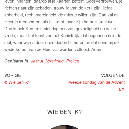
leven inrichten, daarop al je kaarten zetten: Godsvertrouwen, je
richten naar zijn geboden, trouw lid van de kerk zijn, liefde
soberheid, rechtvaardigheid, de minste willen zijn. Dan zal de
Heer je meenemen, als hij komt, naar zijn hemels koninkrijk.
Dan is ook Kerstmis niet dag een van gevoeligheid en valse
vrede, maar het feest van het Koninkrijk, dat begonnen is in de
stal, waar wij nu door onze daden bij horen en dat eens bij de
wederkomst van de Heer zal worden voltooid. Amen.
Geplaatst in
Jaar A
Kerstkring
Preken
Bericht
Vorig
Vo
VORIGE
VOLGENDE
bericht
be
Wie ben ik?
Tweede zondag van de Advent
navigatie
a
WIE BEN IK?